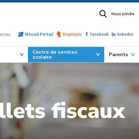
Nous joindre
intes
Mozaik Portail
Employés
facebook
linkedin
Centre de services
Parents
scolaire
llets fiscaux