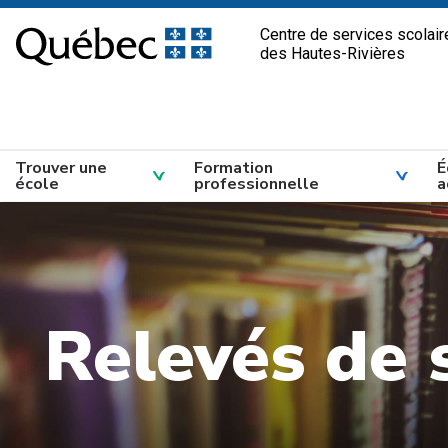
Passer
Centre de services scolair
au
des Hautes-Rivières
contenu
Trouver une
Formation
É
école
professionnelle
a
Relevés de s